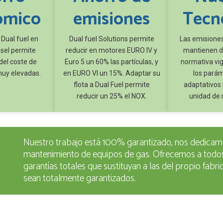
ómico
emisiones
Tecn
 Dual fuel en
Dual fuel Solutions permite
Las emisiones
ésel permite
reducir en motores EURO IV y
mantienen d
del coste de
Euro 5 un 60% las partículas, y
normativa vig
uy elevadas.
en EURO VI un 15%. Adaptar su
los pará
flota a Dual Fuel permite
adaptativos 
reducir un 25% el NOX.
unidad de
Nuestro trabajo está 100% garantizado, nos dedicamo
mantenimiento de equipos de gas. Ofrecemos a todos
garantías totales que sustituyan a las del propio fab
sean totalmente garantizados.