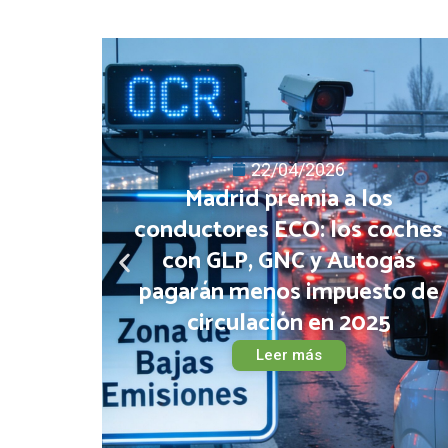
26/03/2026
s
El combustible que nadie
coches
esperaba: GLP bate récords d
gás
matriculaciones en 2025 y dej
to de
al eléctrico sin argumentos
5
Leer más