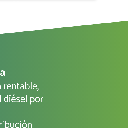
ta
 rentable,
 diésel por
ribución