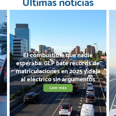
Últimas noticias
24/03/2026
e
Fascinante bajada del IVA del
a
combustible un 10%
Leer más