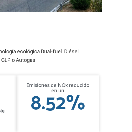
ología ecológica Dual-fuel. Diésel
– GLP o Autogas.
Emisiones de NOx reducido
en un
8.52
%
le