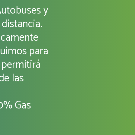
Autobuses y
distancia.
micamente
eguimos para
 permitirá
de las
00% Gas