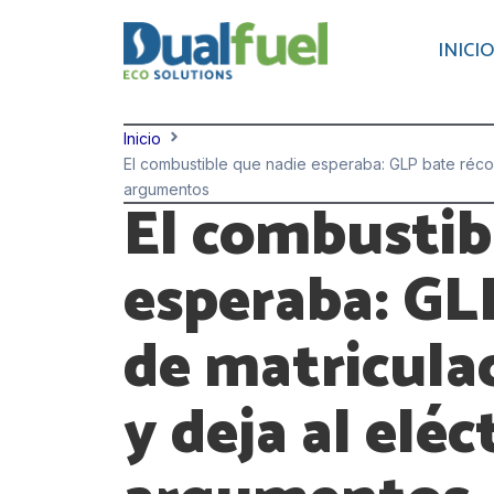
Ir
INICIO
al
contenido
Inicio
El combustible que nadie esperaba: GLP bate récor
argumentos
El combustib
esperaba: GL
de matricula
y deja al eléc