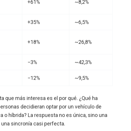
+61%
~8,2%
+35%
~6,5%
+18%
~26,8%
−3%
~42,3%
−12%
~9,5%
a que más interesa es el por qué. ¿Qué ha
personas decidieran optar por un vehículo de
ca o híbrida? La respuesta no es única, sino una
una sincronía casi perfecta.